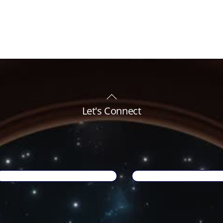
Back
To
Let's Connect
Top
Name
*
Email
*