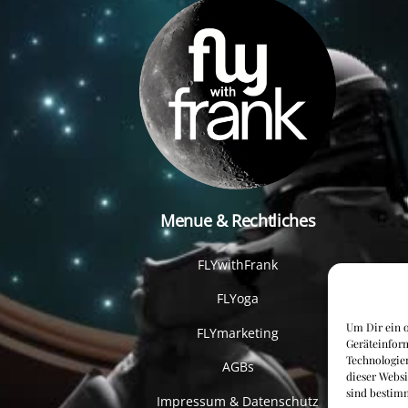
Menue & Rechtliches
FLYwithFrank
FLYoga
Um Dir ein o
FLYmarketing
Geräteinfor
Technologien
AGBs
dieser Websi
sind bestim
Impressum & Datenschutz