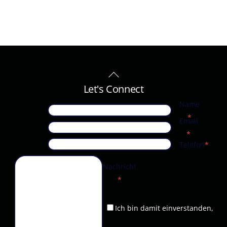
Back
To
Let's Connect
Top
Name
*
Email
*
Telefon
*
Nachricht
*
Ich bin damit einverstanden,