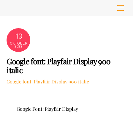
Skip
Men
to
content
13
OKTOBER
2022
Google font: Playfair Display 900
italic
Google font: Playfair Display 900 italic
Google Font: Playfair Display