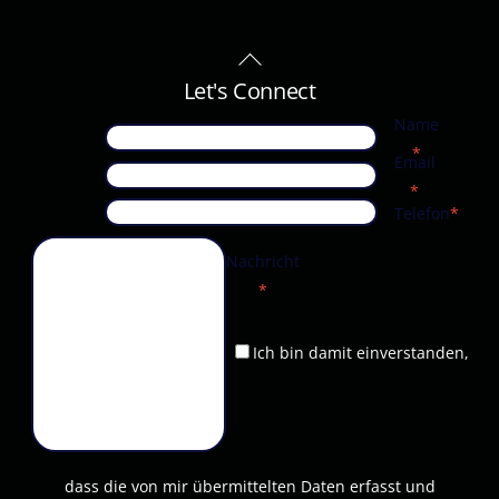
Back
To
Let's Connect
Top
Name
*
Email
*
Telefon
*
Nachricht
*
Ich bin damit einverstanden,
dass die von mir übermittelten Daten erfasst und