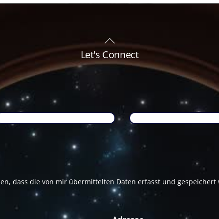
Back
To
Let's Connect
Top
Name
*
Email
*
den, dass die von mir übermittelten Daten erfasst und gespeicher