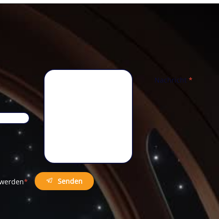
Nachricht
*
Telefon
*
Senden
t werden
*