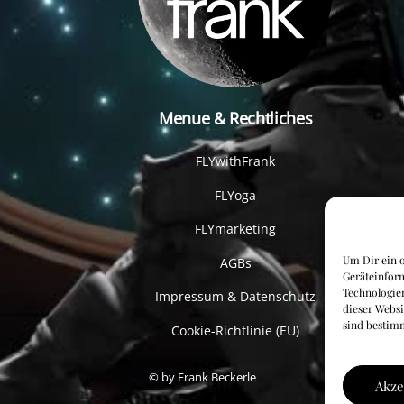
Menue & Rechtliches
FLYwithFrank
FLYoga
FLYmarketing
Um Dir ein o
AGBs
Geräteinfor
Technologien
Impressum & Datenschutz
dieser Websi
sind bestim
Cookie-Richtlinie (EU)
© by Frank Beckerle
Akze