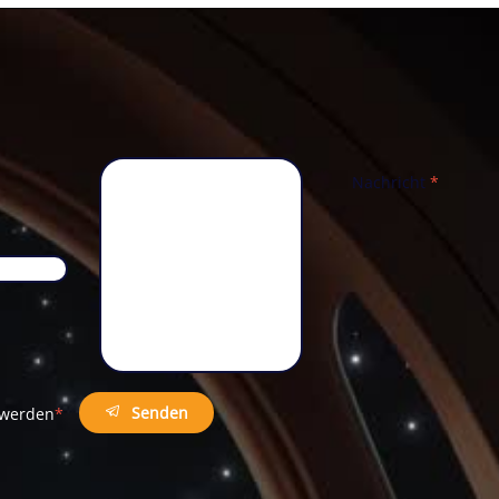
Nachricht
*
Telefon
*
Senden
t werden
*