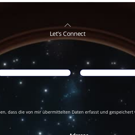
Back
To
Let's Connect
Top
Name
*
Email
*
den, dass die von mir übermittelten Daten erfasst und gespeicher