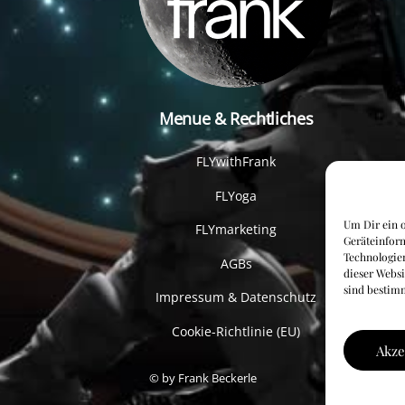
Menue & Rechtliches
FLYwithFrank
FLYoga
Um Dir ein o
FLYmarketing
Geräteinfor
Technologien
AGBs
dieser Websi
sind bestim
Impressum & Datenschutz
Cookie-Richtlinie (EU)
Akze
© by Frank Beckerle