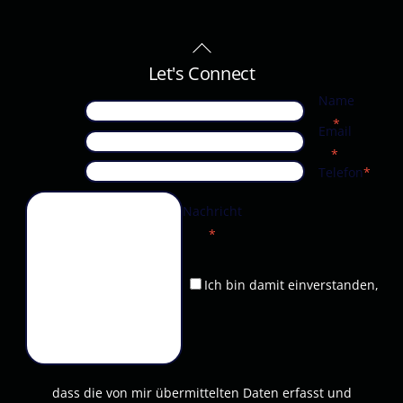
Back
To
Let's Connect
Top
Name
*
Email
*
Telefon
*
Nachricht
*
Ich bin damit einverstanden,
dass die von mir übermittelten Daten erfasst und