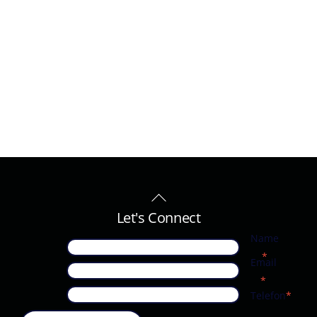
Back
To
Let's Connect
Top
Name
*
Email
*
Telefon
*