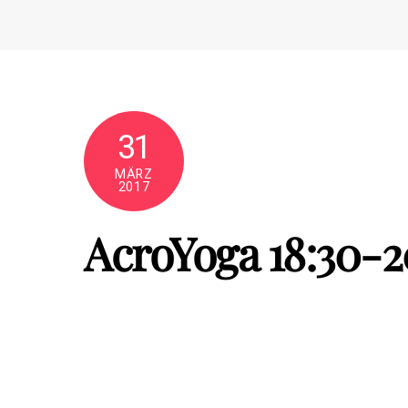
Skip
to
content
31
MÄRZ
2017
AcroYoga 18:30-