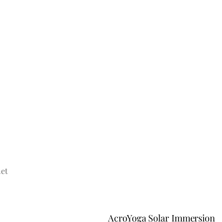
net
AcroYoga Solar Immersion