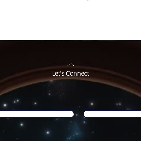
Back
To
Let's Connect
Top
Name
*
Email
*