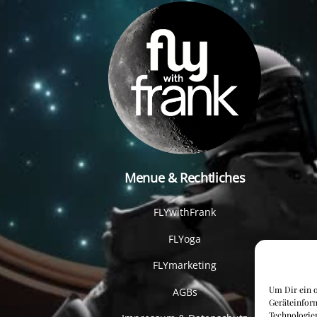
Menue & Rechtliches
FLYwithFrank
FLYoga
FLYmarketing
Um Dir ein o
AGBs
Geräteinfor
Technologien