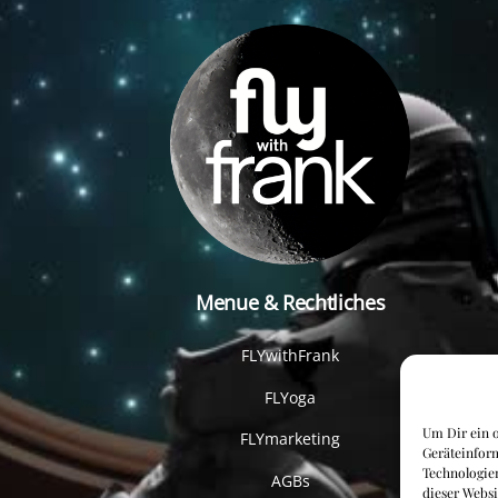
Menue & Rechtliches
FLYwithFrank
FLYoga
Um Dir ein o
FLYmarketing
Geräteinfor
Technologien
AGBs
dieser Websi