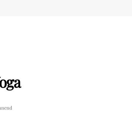
Yoga
annend