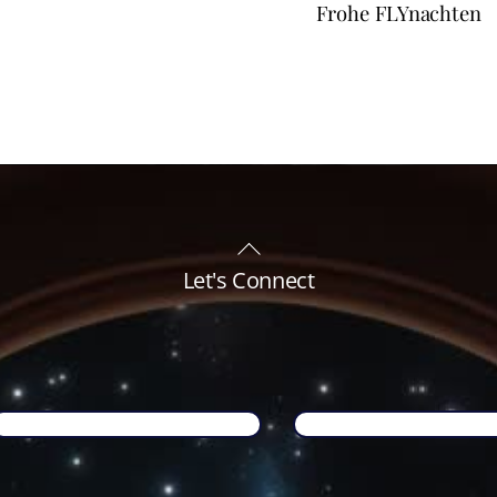
Frohe FLYnachten
Back
To
Let's Connect
Top
Name
*
Email
*