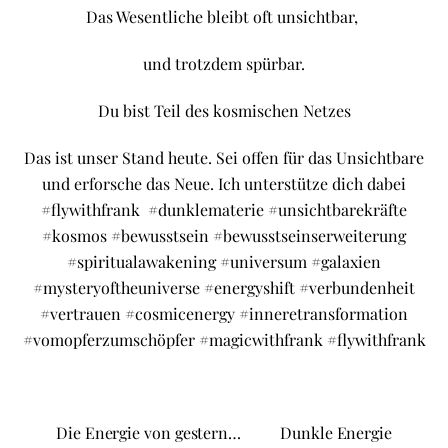
Das Wesentliche bleibt oft unsichtbar,
und trotzdem spürbar.
Du bist Teil des kosmischen Netzes
Das ist unser Stand heute. Sei offen für das Unsichtbare
und erforsche das Neue. Ich unterstütze dich dabei
#flywithfrank
#dunklematerie #unsichtbarekräfte
#kosmos
#bewusstsein #bewusstseinserweiterung
#spiritualawakening
#universum #galaxien
#mysteryoftheuniverse
#energyshift #verbundenheit
#vertrauen
#cosmicenergy #inneretransformation
#vomopferzumschöpfer
#magicwithfrank #flywithfrank
Die Energie von gestern…
Dunkle Energie