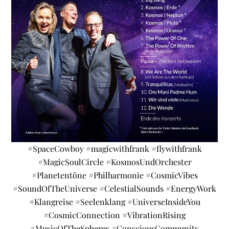
#SpaceCowboy #magicwithfrank #flywithfrank
#MagicSoulCircle #KosmosUndOrchester
#Planetentöne #Philharmonie #CosmicVibes
#SoundOfTheUniverse #CelestialSounds #EnergyWork
#Klangreise #Seelenklang #UniverseInsideYou
#CosmicConnection #VibrationRising
#MusicOfTheSpheres #ConsciousCommunity