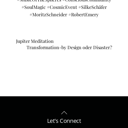
#SoulMagic #CosmicEvent #SilkeSchäfer
#MoritzSchneider #RobertEmery
Jupiter Meditation
Transformation-by Design oder Disaster?
Back
To
Let's Connect
Top