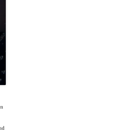
en
nd