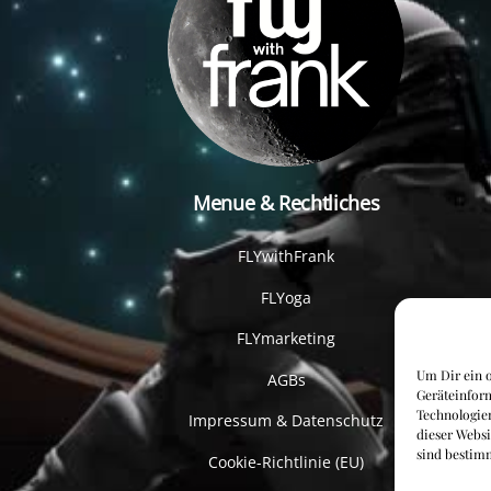
Menue & Rechtliches
FLYwithFrank
FLYoga
FLYmarketing
Um Dir ein o
AGBs
Geräteinfor
Technologien
Impressum & Datenschutz
dieser Websi
sind bestim
Cookie-Richtlinie (EU)