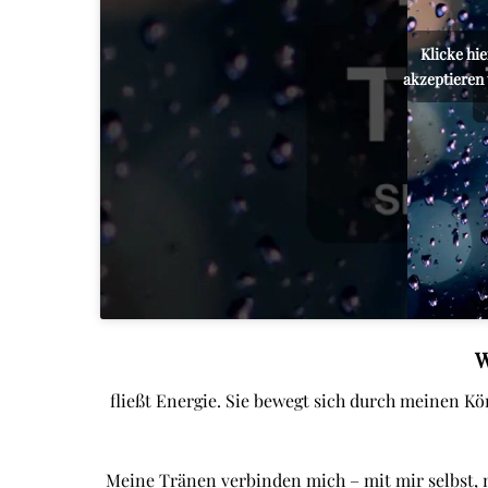
Klicke hi
akzeptieren 
W
fließt Energie. Sie bewegt sich durch meinen Kö
Meine Tränen verbinden mich – mit mir selbst