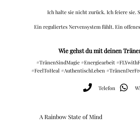
Ich halte sie nicht zurück. Ich feiere sie.
Ein reguliertes Nervensystem fühlt. Ein offene
Wie gehst du mit deinen Trän
#TränenSindMagie #Energiearbeit #FLYwit
#FeelToHeal #AuthentischLeben #TränenDerFr
Telefon
Wh
A Rainbow State of Mind