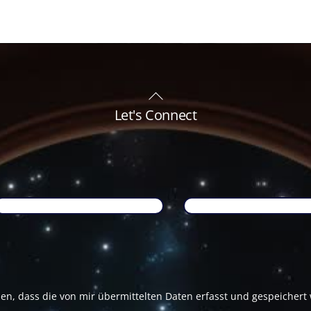
Back
To
Let's Connect
Top
Name
*
Email
*
den, dass die von mir übermittelten Daten erfasst und gespeicher