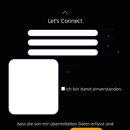
Back
To
Let's Connect
Top
Name
*
Email
*
Telefon
*
Nachricht
*
Ich bin damit einverstanden,
dass die von mir übermittelten Daten erfasst und