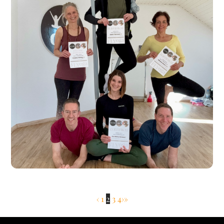
‹
1
2
3
4
›
»