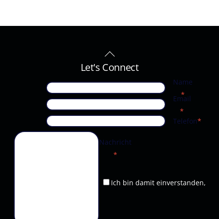
Back
To
Let's Connect
Top
Name
*
Email
*
Telefon
*
Nachricht
*
Ich bin damit einverstanden,