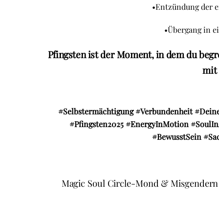
•Entzündung der e
•Übergang in e
Pfingsten ist der Moment, in dem du begre
mit
#Selbstermächtigung
#Verbundenheit
#Dein
#Pfingsten2025
#EnergyInMotion
#SoulIn
#BewusstSein
#Sa
Magic Soul Circle-Mond & Misgendern