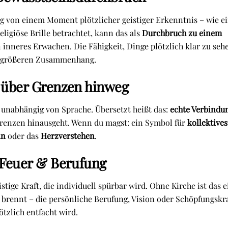
ung von einem Moment plötzlicher geistiger Erkenntnis – wie e
igiöse Brille betrachtet, kann das als
Durchbruch zu einem
inneres Erwachen. Die Fähigkeit, Dinge plötzlich klar zu seh
 größeren Zusammenhang.
 über Grenzen hinweg
 – unabhängig von Sprache. Übersetzt heißt das:
echte Verbindu
 Grenzen hinausgeht. Wenn du magst: ein Symbol für
kollektives
in
oder das
Herzverstehen
.
 Feuer & Berufung
ige Kraft, die individuell spürbar wird. Ohne Kirche ist das e
 brennt – die persönliche Berufung, Vision oder Schöpfungskra
lötzlich entfacht wird.