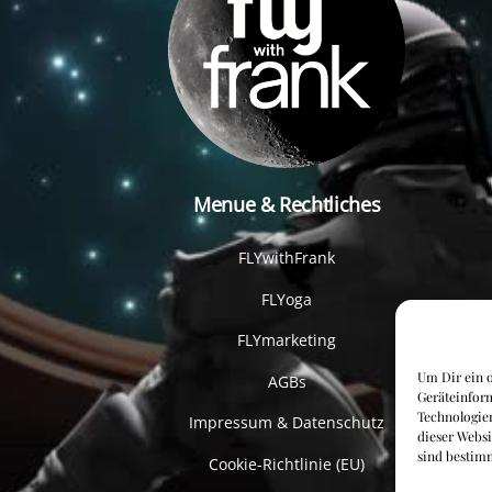
Menue & Rechtliches
FLYwithFrank
FLYoga
FLYmarketing
Um Dir ein o
AGBs
Geräteinfor
Technologien
Impressum & Datenschutz
dieser Websi
sind bestim
Cookie-Richtlinie (EU)