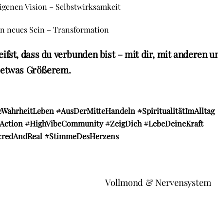
igenen Vision – Selbstwirksamkeit
in neues Sein – Transformation
ifst, dass du verbunden bist – mit dir, mit anderen u
 etwas Größerem.
eWahrheitLeben
#AusDerMitteHandeln
#SpiritualitätImAlltag
Action
#HighVibeCommunity
#ZeigDich
#LebeDeineKraft
credAndReal
#StimmeDesHerzens
Vollmond & Nervensystem