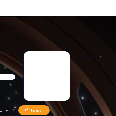
Nachricht
*
Telefon
*
Senden
t werden
*