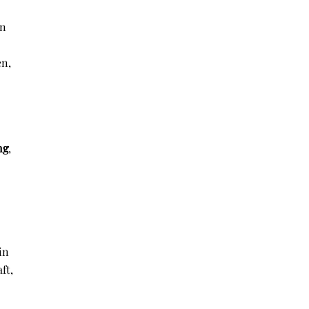
in
en,
ng
,
in
ft,