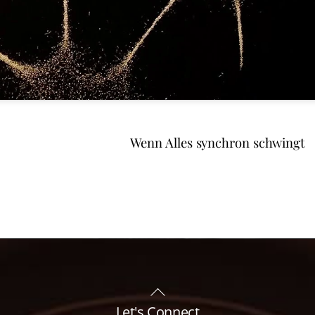
Wenn Alles synchron schwingt
Back
To
Let's Connect