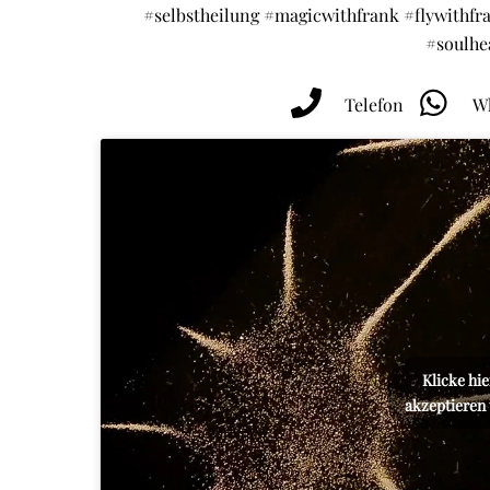
#selbstheilung #magicwithfrank #flywithf
#soulhe
Telefon
Wh
Klicke hi
akzeptieren 