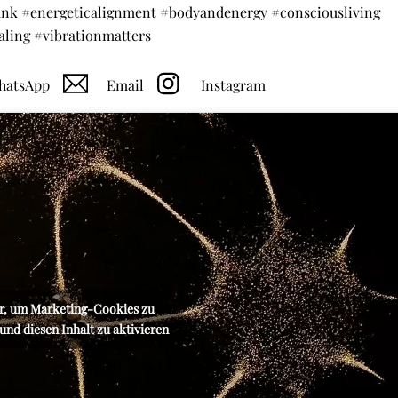
rank #energeticalignment #bodyandenergy #consciousliving
aling #vibrationmatters
atsApp
Email
Instagram
er, um Marketing-Cookies zu
und diesen Inhalt zu aktivieren