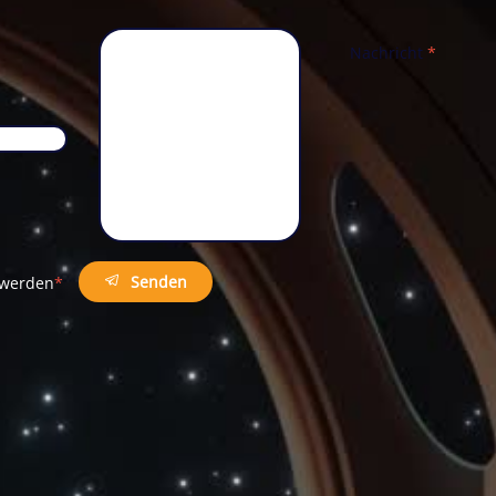
Nachricht
*
Telefon
*
Senden
t werden
*