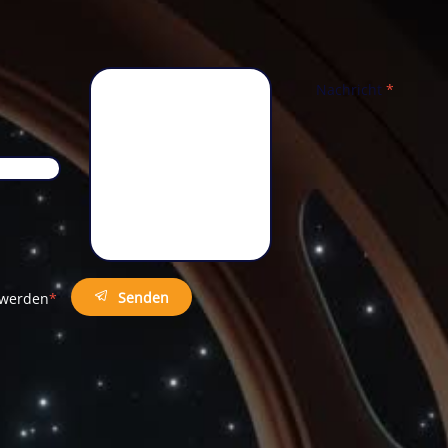
Nachricht
*
Telefon
*
Senden
t werden
*