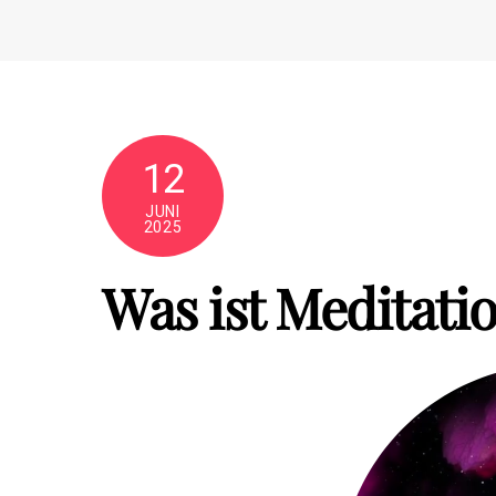
Skip
to
content
12
JUNI
2025
Was ist Meditatio