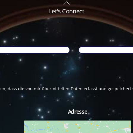
Back
To
Let's Connect
Top
Name
*
Email
*
den, dass die von mir übermittelten Daten erfasst und gespeicher
Adresse
tagram